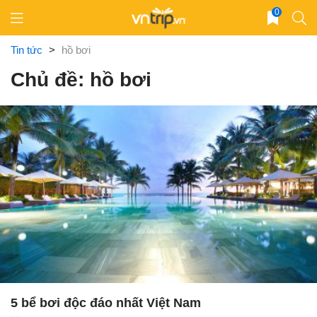
Skip
0
to
content
Tin tức
>
hồ bơi
Chủ đề: hồ bơi
5 bể bơi độc đáo nhất Việt Nam