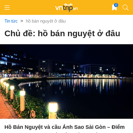
Skip
0
to
content
Tin tức
>
hồ bán nguyệt ở đâu
Chủ đề: hồ bán nguyệt ở đâu
Hồ Bán Nguyệt và cầu Ánh Sao Sài Gòn – Điểm