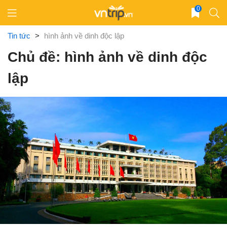
Skip
0
to
content
Tin tức
>
hình ảnh về dinh độc lập
Chủ đề: hình ảnh về dinh độc
lập