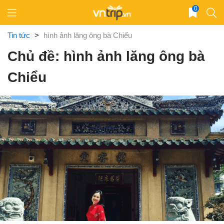
Skip
0
to
content
Tin tức
>
hình ảnh lăng ông bà Chiểu
Chủ đề: hình ảnh lăng ông bà
Chiểu