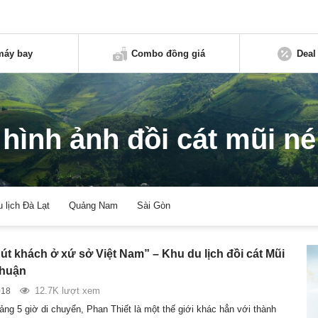
máy bay
Combo đồng giá
Deal
hình ảnh đồi cát mũi né
u lịch Đà Lạt
Quảng Nam
Sài Gòn
út khách ở xứ sở Việt Nam” – Khu du lịch đồi cát Mũi
Thuận
12.7K lượt xem
018
ảng 5 giờ di chuyển, Phan Thiết là một thế giới khác hẳn với thành