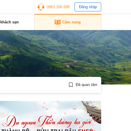
0963 266 688
Đăng nhập
 khách sạn
Cẩm nang
Đã quan tâm