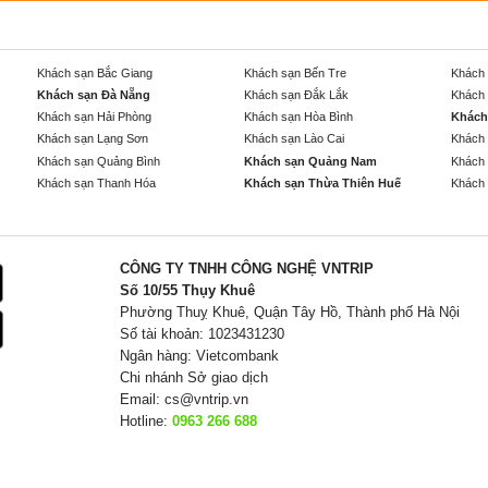
Khách sạn Bắc Giang
Khách sạn Bến Tre
Khách 
Khách sạn Đà Nẵng
Khách sạn Đắk Lắk
Khách 
Khách sạn Hải Phòng
Khách sạn Hòa Bình
Khách
Khách sạn Lạng Sơn
Khách sạn Lào Cai
Khách 
Khách sạn Quảng Bình
Khách sạn Quảng Nam
Khách 
Khách sạn Thanh Hóa
Khách sạn Thừa Thiên Huế
Khách 
CÔNG TY TNHH CÔNG NGHỆ VNTRIP
Số 10/55 Thụy Khuê
Phường Thuỵ Khuê, Quận Tây Hồ, Thành phố Hà Nội
Số tài khoản: 1023431230
Ngân hàng: Vietcombank
Chi nhánh Sở giao dịch
Email:
cs@vntrip.vn
Hotline:
0963 266 688