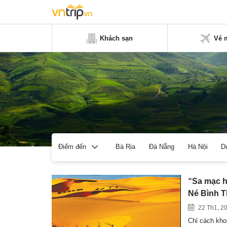
Khách sạn
Vé 
Bà Rịa
Đà Nẵng
Hà Nội
D
Điểm đến
“Sa mạc h
Né Bình 
22 Th1, 2
Chỉ cách kho