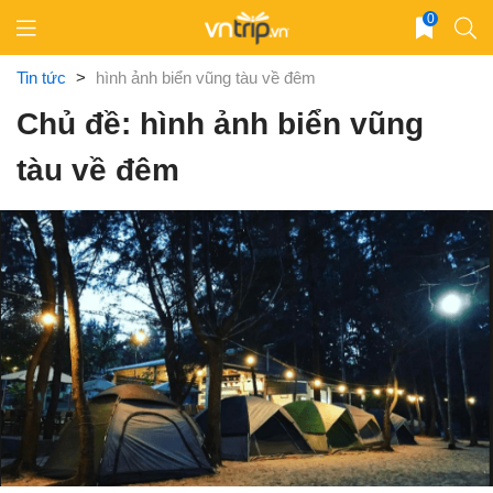
Skip
0
to
content
Tin tức
>
hình ảnh biển vũng tàu về đêm
Chủ đề: hình ảnh biển vũng
tàu về đêm