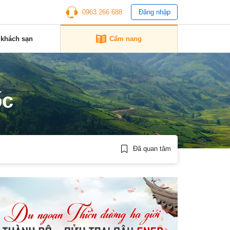
0963 266 688
Đăng nhập
 khách sạn
Cẩm nang
ốc
Đã quan tâm