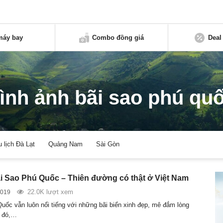
máy bay
Combo đồng giá
Deal
ình ảnh bãi sao phú qu
u lịch Đà Lạt
Quảng Nam
Sài Gòn
ãi Sao Phú Quốc – Thiên đường có thật ở Việt Nam
22.0K lượt xem
2019
Quốc vẫn luôn nổi tiếng với những bãi biển xinh đẹp, mê đắm lòng
g đó,…