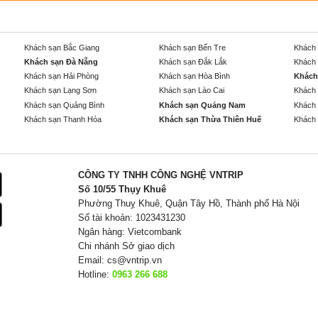
Khách sạn Bắc Giang
Khách sạn Bến Tre
Khách 
Khách sạn Đà Nẵng
Khách sạn Đắk Lắk
Khách 
Khách sạn Hải Phòng
Khách sạn Hòa Bình
Khách
Khách sạn Lạng Sơn
Khách sạn Lào Cai
Khách 
Khách sạn Quảng Bình
Khách sạn Quảng Nam
Khách 
Khách sạn Thanh Hóa
Khách sạn Thừa Thiên Huế
Khách 
CÔNG TY TNHH CÔNG NGHỆ VNTRIP
Số 10/55 Thụy Khuê
Phường Thuỵ Khuê, Quận Tây Hồ, Thành phố Hà Nội
Số tài khoản: 1023431230
Ngân hàng: Vietcombank
Chi nhánh Sở giao dịch
Email:
cs@vntrip.vn
Hotline:
0963 266 688