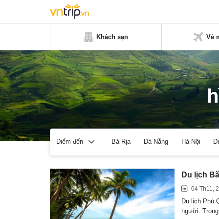
Khách sạn
Vé 
h
Bà Rịa
Đà Nẵng
Hà Nội
D
Điểm đến
Du lịch B
04 Th11, 
Du lịch Phú 
người. Tron