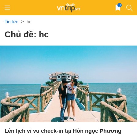
Skip
0
to
content
Tin tức
>
hc
Chủ đề: hc
Lên lịch vi vu check-in tại Hòn ngọc Phương