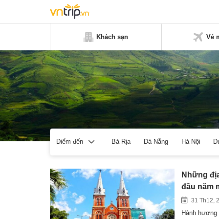
Khách sạn
Vé 
Bà Rịa
Đà Nẵng
Hà Nội
D
Điểm đến
Những địa
đầu năm 
31 Th12, 
Hành hương l