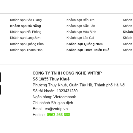
Khách sạn Bắc Giang
Khách sạn Bến Tre
Khách 
Khách sạn Đà Nẵng
Khách sạn Đắk Lắk
Khách 
Khách sạn Hải Phòng
Khách sạn Hòa Bình
Khách
Khách sạn Lạng Sơn
Khách sạn Lào Cai
Khách 
Khách sạn Quảng Bình
Khách sạn Quảng Nam
Khách 
Khách sạn Thanh Hóa
Khách sạn Thừa Thiên Huế
Khách 
CÔNG TY TNHH CÔNG NGHỆ VNTRIP
Số 10/55 Thụy Khuê
Phường Thuỵ Khuê, Quận Tây Hồ, Thành phố Hà Nội
Số tài khoản: 1023431230
Ngân hàng: Vietcombank
Chi nhánh Sở giao dịch
Email:
cs@vntrip.vn
Hotline:
0963 266 688