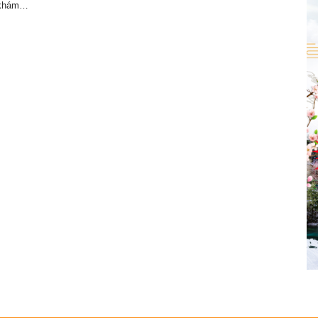
 khám…