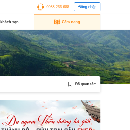
0963 266 688
Đăng nhập
 khách sạn
Cẩm nang
Đã quan tâm