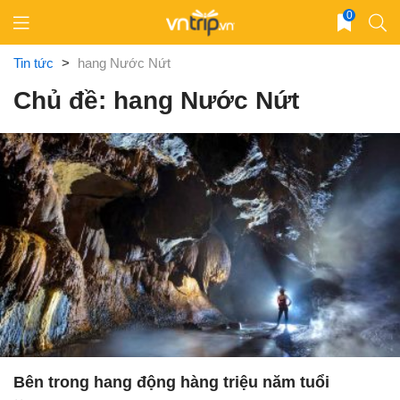
Skip
0
to
content
Tin tức
>
hang Nước Nứt
Chủ đề: hang Nước Nứt
Bên trong hang động hàng triệu năm tuổi