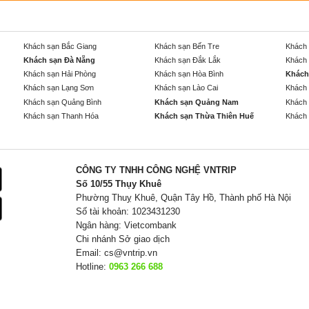
Khách sạn Bắc Giang
Khách sạn Bến Tre
Khách 
Khách sạn Đà Nẵng
Khách sạn Đắk Lắk
Khách 
Khách sạn Hải Phòng
Khách sạn Hòa Bình
Khách
Khách sạn Lạng Sơn
Khách sạn Lào Cai
Khách 
Khách sạn Quảng Bình
Khách sạn Quảng Nam
Khách 
Khách sạn Thanh Hóa
Khách sạn Thừa Thiên Huế
Khách 
CÔNG TY TNHH CÔNG NGHỆ VNTRIP
Số 10/55 Thụy Khuê
Phường Thuỵ Khuê, Quận Tây Hồ, Thành phố Hà Nội
Số tài khoản: 1023431230
Ngân hàng: Vietcombank
Chi nhánh Sở giao dịch
Email:
cs@vntrip.vn
Hotline:
0963 266 688