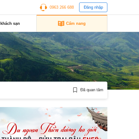
0963 266 688
Đăng nhập
 khách sạn
Cẩm nang
Đã quan tâm