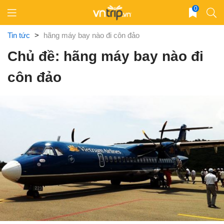
Skip
0
to
content
Tin tức
>
hãng máy bay nào đi côn đảo
Chủ đề: hãng máy bay nào đi
côn đảo