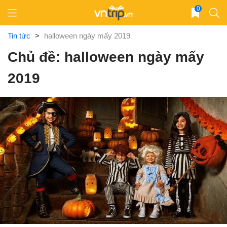
Skip
0
to
content
Tin tức
>
halloween ngày mấy 2019
Chủ đề: halloween ngày mấy
2019