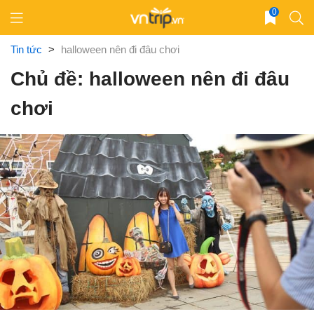
Skip
0
to
content
Tin tức
>
halloween nên đi đâu chơi
Chủ đề: halloween nên đi đâu
chơi