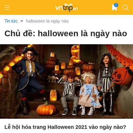
Skip
0
to
content
Tin tức
>
halloween là ngày nào
Chủ đề: halloween là ngày nào
Lễ hội hóa trang Halloween 2021 vào ngày nào?