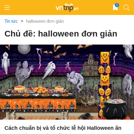
Skip
0
to
content
Tin tức
>
halloween đơn giản
Chủ đề: halloween đơn giản
Cách chuẩn bị và tổ chức lễ hội Halloween ấn