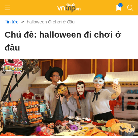
Skip
0
to
content
Tin tức
>
halloween đi chơi ở đâu
Chủ đề: halloween đi chơi ở
đâu