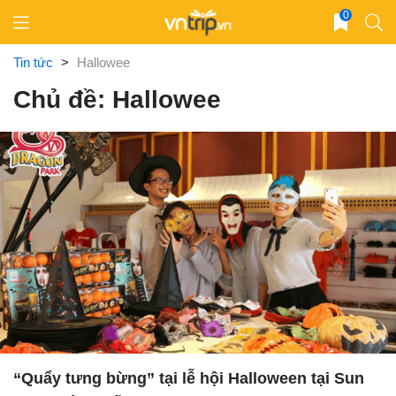
Skip
0
to
content
Tin tức
>
Hallowee
Chủ đề: Hallowee
“Quẩy tưng bừng” tại lễ hội Halloween tại Sun