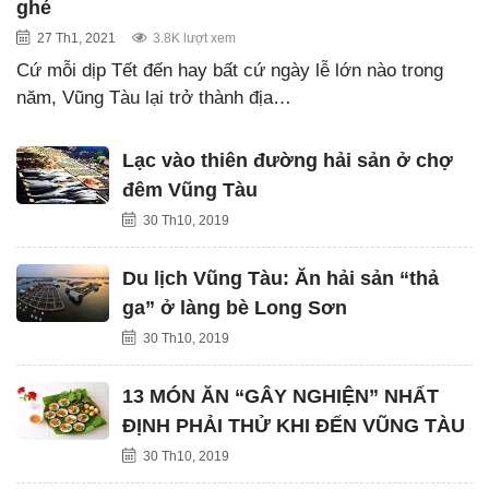
ghé
27 Th1, 2021
3.8K lượt xem
Cứ mỗi dịp Tết đến hay bất cứ ngày lễ lớn nào trong
năm, Vũng Tàu lại trở thành địa…
Lạc vào thiên đường hải sản ở chợ
đêm Vũng Tàu
30 Th10, 2019
Du lịch Vũng Tàu: Ăn hải sản “thả
ga” ở làng bè Long Sơn
30 Th10, 2019
13 MÓN ĂN “GÂY NGHIỆN” NHẤT
ĐỊNH PHẢI THỬ KHI ĐẾN VŨNG TÀU
30 Th10, 2019