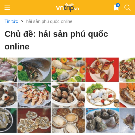
Skip
0
to
content
Tin tức
>
hải sản phú quốc online
Chủ đề: hải sản phú quốc
online