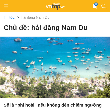
Skip
0
to
content
Tin tức
>
hải đăng Nam Du
Chủ đề: hải đăng Nam Du
Sẽ là “phí hoài” nếu không đến chiêm ngưỡng