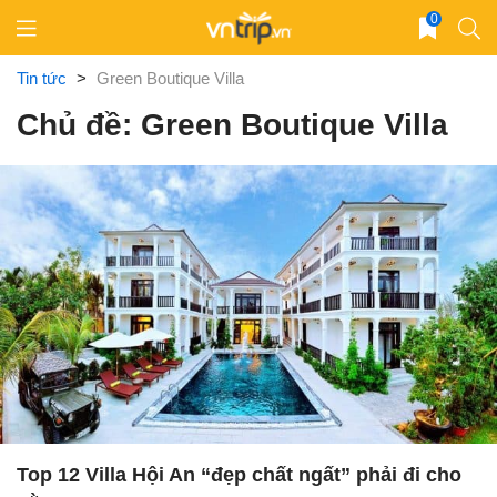
Skip
0
to
content
Tin tức
>
Green Boutique Villa
Chủ đề: Green Boutique Villa
Top 12 Villa Hội An “đẹp chất ngất” phải đi cho