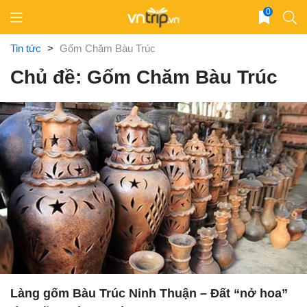
Skip
0
to
content
Tin tức
>
Gốm Chăm Bàu Trúc
Chủ đề: Gốm Chăm Bàu Trúc
Làng gốm Bàu Trúc Ninh Thuận – Đất “nở hoa”