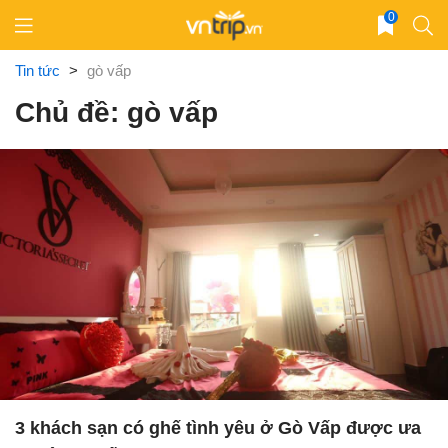
Skip
0
to
content
Tin tức
>
gò vấp
Chủ đề: gò vấp
3 khách sạn có ghế tình yêu ở Gò Vấp được ưa