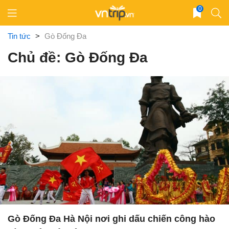
Skip
0
to
content
Tin tức
>
Gò Đống Đa
Chủ đề: Gò Đống Đa
Gò Đống Đa Hà Nội nơi ghi dấu chiến công hào