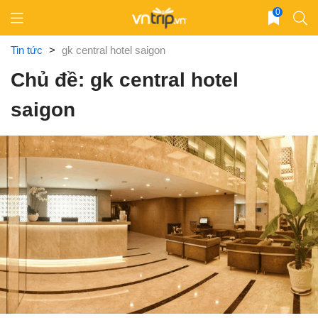
Skip
0
to
content
Tin tức
>
gk central hotel saigon
Chủ đề: gk central hotel
saigon