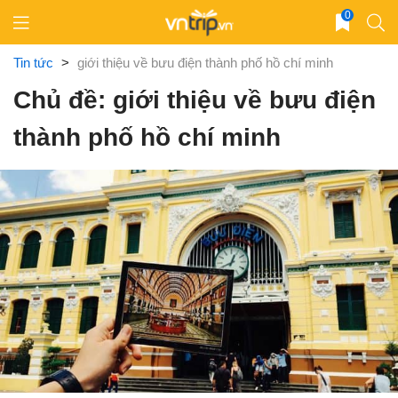
Skip
0
to
content
Tin tức
>
giới thiệu về bưu điện thành phố hồ chí minh
Chủ đề: giới thiệu về bưu điện
thành phố hồ chí minh