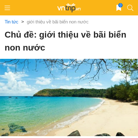
Skip
0
to
content
Tin tức
>
giới thiệu về bãi biển non nước
Chủ đề: giới thiệu về bãi biển
non nước