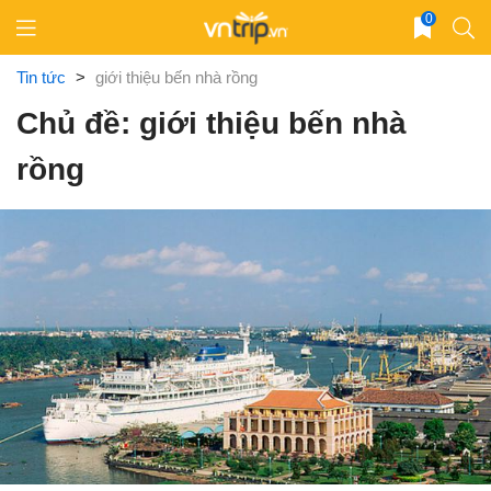
Skip
0
to
content
Tin tức
>
giới thiệu bến nhà rồng
Chủ đề: giới thiệu bến nhà
rồng