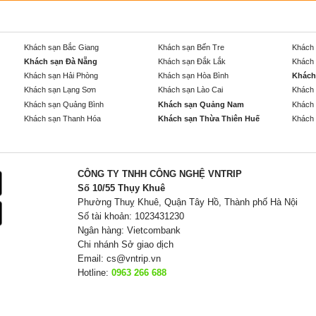
Khách sạn Bắc Giang
Khách sạn Bến Tre
Khách 
Khách sạn Đà Nẵng
Khách sạn Đắk Lắk
Khách 
Khách sạn Hải Phòng
Khách sạn Hòa Bình
Khách
Khách sạn Lạng Sơn
Khách sạn Lào Cai
Khách 
Khách sạn Quảng Bình
Khách sạn Quảng Nam
Khách 
Khách sạn Thanh Hóa
Khách sạn Thừa Thiên Huế
Khách 
CÔNG TY TNHH CÔNG NGHỆ VNTRIP
Số 10/55 Thụy Khuê
Phường Thuỵ Khuê, Quận Tây Hồ, Thành phố Hà Nội
Số tài khoản: 1023431230
Ngân hàng: Vietcombank
Chi nhánh Sở giao dịch
Email:
cs@vntrip.vn
Hotline:
0963 266 688