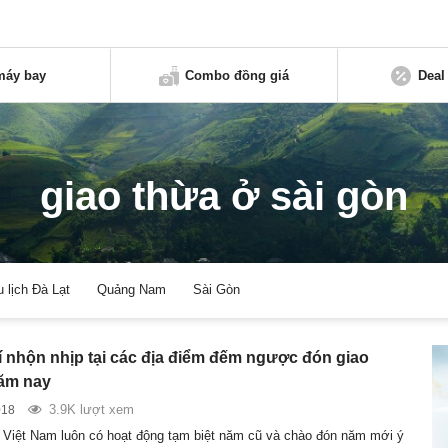
máy bay
Combo đồng giá
Deal
giao thừa ở sài gòn
u lịch Đà Lạt
Quảng Nam
Sài Gòn
 nhộn nhịp tại các địa điểm đếm ngược đón giao
năm nay
3.9K lượt xem
018
Việt Nam luôn có hoạt động tạm biệt năm cũ và chào đón năm mới ý