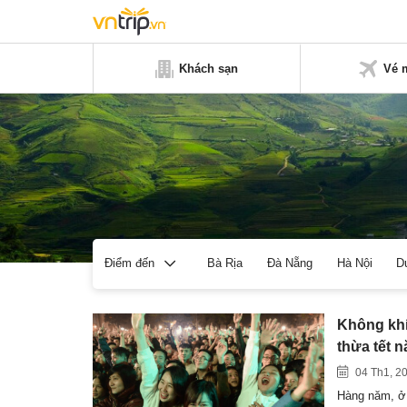
Khách sạn
Vé 
Bà Rịa
Đà Nẵng
Hà Nội
D
Điểm đến
Không khí
thừa tết 
04 Th1, 2
Hàng năm, ở 