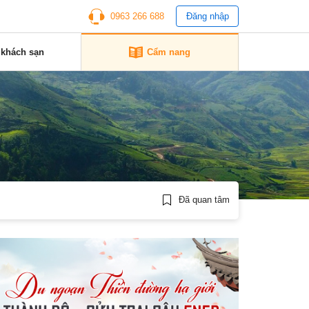
0963 266 688
Đăng nhập
 khách sạn
Cẩm nang
Đã quan tâm