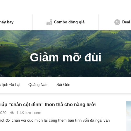
máy bay
Combo đồng giá
Deal
Giảm mỡ đùi
u lịch Đà Lạt
Quảng Nam
Sài Gòn
giúp “chân cột đình” thon thả cho nàng lười
1.4K lượt xem
2020
ột đôi chân voi cục mịch lại cộng thêm bản tính vốn đã ngại vận