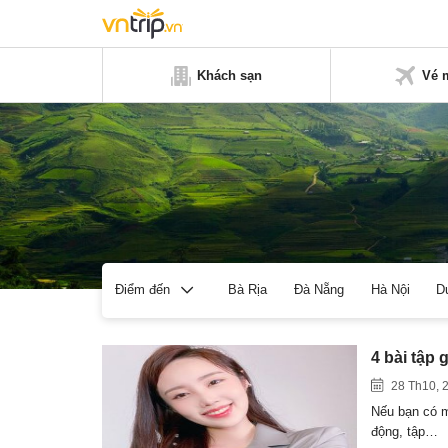
Khách sạn
Vé 
Bà Rịa
Đà Nẵng
Hà Nội
D
Điểm đến
4 bài tập 
28 Th10, 
Nếu bạn có m
động, tập…