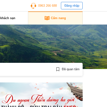
0963 266 688
Đăng nhập
 khách sạn
Cẩm nang
Đã quan tâm