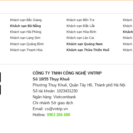
Khách sạn Bắc Giang
Khách sạn Bến Tre
Khách 
Khách sạn Đà Nẵng
Khách sạn Đắk Lắk
Khách 
Khách sạn Hải Phòng
Khách sạn Hòa Bình
Khách
Khách sạn Lạng Sơn
Khách sạn Lào Cai
Khách 
Khách sạn Quảng Bình
Khách sạn Quảng Nam
Khách 
Khách sạn Thanh Hóa
Khách sạn Thừa Thiên Huế
Khách 
CÔNG TY TNHH CÔNG NGHỆ VNTRIP
Số 10/55 Thụy Khuê
Phường Thuỵ Khuê, Quận Tây Hồ, Thành phố Hà Nội
Số tài khoản: 1023431230
Ngân hàng: Vietcombank
Chi nhánh Sở giao dịch
Email:
cs@vntrip.vn
Hotline:
0963 266 688