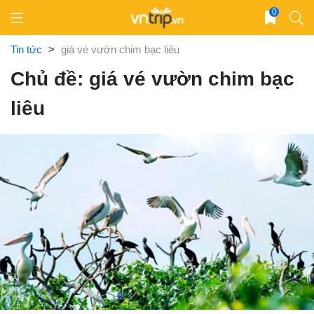
Skip
0
to
content
Tin tức
>
giá vé vườn chim bạc liêu
Chủ đề: giá vé vườn chim bạc
liêu