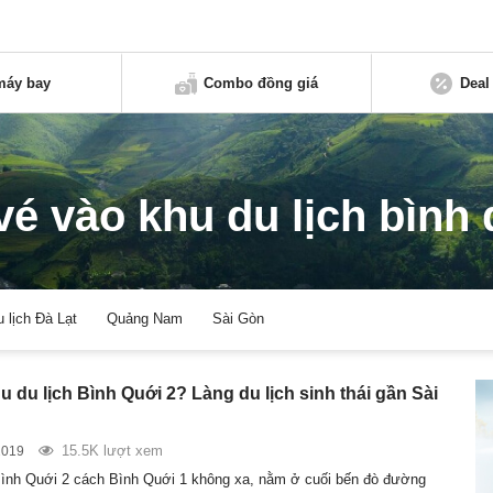
máy bay
Combo đồng giá
Deal
vé vào khu du lịch bình
u lịch Đà Lạt
Quảng Nam
Sài Gòn
u du lịch Bình Quới 2? Làng du lịch sinh thái gần Sài
15.5K lượt xem
2019
Bình Quới 2 cách Bình Quới 1 không xa, nằm ở cuối bến đò đường