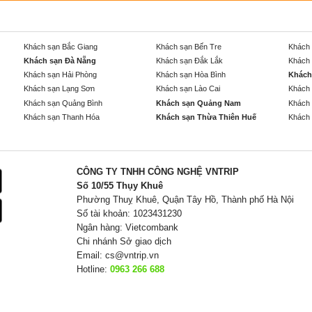
Khách sạn Bắc Giang
Khách sạn Bến Tre
Khách 
Khách sạn Đà Nẵng
Khách sạn Đắk Lắk
Khách 
Khách sạn Hải Phòng
Khách sạn Hòa Bình
Khách
Khách sạn Lạng Sơn
Khách sạn Lào Cai
Khách 
Khách sạn Quảng Bình
Khách sạn Quảng Nam
Khách 
Khách sạn Thanh Hóa
Khách sạn Thừa Thiên Huế
Khách 
CÔNG TY TNHH CÔNG NGHỆ VNTRIP
Số 10/55 Thụy Khuê
Phường Thuỵ Khuê, Quận Tây Hồ, Thành phố Hà Nội
Số tài khoản: 1023431230
Ngân hàng: Vietcombank
Chi nhánh Sở giao dịch
Email:
cs@vntrip.vn
Hotline:
0963 266 688