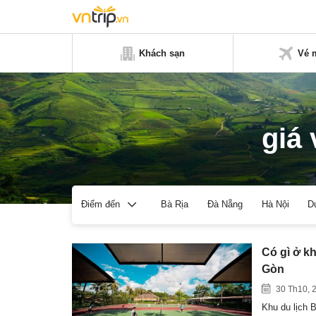
Khách sạn
Vé 
giá 
Bà Rịa
Đà Nẵng
Hà Nội
D
Điểm đến
Có gì ở kh
Gòn
30 Th10, 
Khu du lịch 