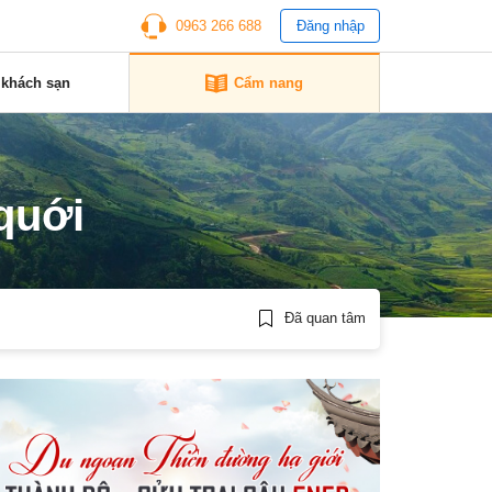
0963 266 688
Đăng nhập
 khách sạn
Cẩm nang
 quới
Đã quan tâm