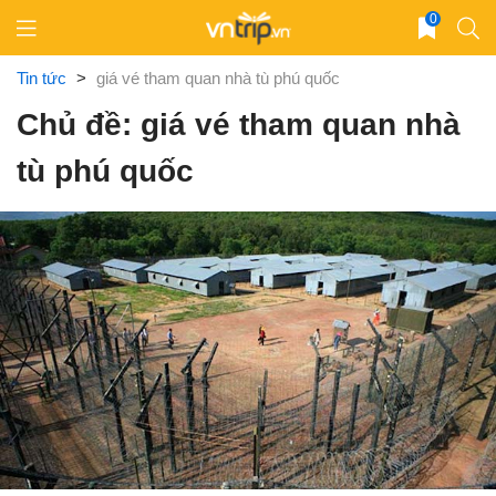
Skip
0
to
content
Tin tức
>
giá vé tham quan nhà tù phú quốc
Chủ đề: giá vé tham quan nhà
tù phú quốc