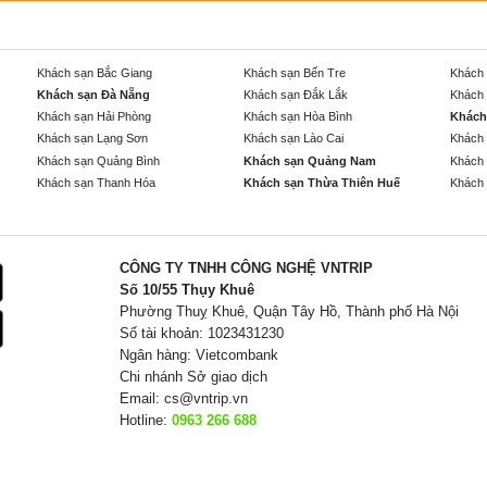
Khách sạn Bắc Giang
Khách sạn Bến Tre
Khách 
Khách sạn Đà Nẵng
Khách sạn Đắk Lắk
Khách 
Khách sạn Hải Phòng
Khách sạn Hòa Bình
Khách
Khách sạn Lạng Sơn
Khách sạn Lào Cai
Khách 
Khách sạn Quảng Bình
Khách sạn Quảng Nam
Khách 
Khách sạn Thanh Hóa
Khách sạn Thừa Thiên Huế
Khách 
CÔNG TY TNHH CÔNG NGHỆ VNTRIP
Số 10/55 Thụy Khuê
Phường Thuỵ Khuê, Quận Tây Hồ, Thành phố Hà Nội
Số tài khoản: 1023431230
Ngân hàng: Vietcombank
Chi nhánh Sở giao dịch
Email:
cs@vntrip.vn
Hotline:
0963 266 688