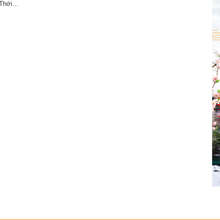
 Thới…