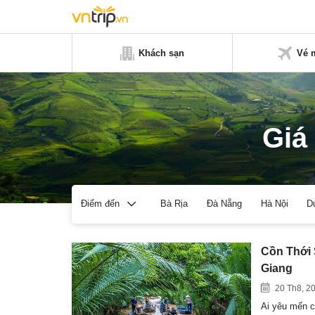
Khách sạn
Vé 
Giá
Bà Rịa
Đà Nẵng
Hà Nội
D
Điểm đến
Cồn Thới 
Giang
20 Th8, 2
Ai yêu mến c