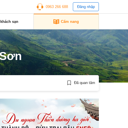
0963 266 688
Đăng nhập
 khách sạn
Cẩm nang
 Sơn
Đã quan tâm