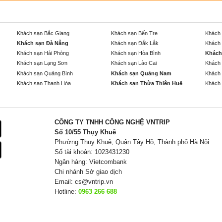
Khách sạn Bắc Giang
Khách sạn Bến Tre
Khách 
Khách sạn Đà Nẵng
Khách sạn Đắk Lắk
Khách 
Khách sạn Hải Phòng
Khách sạn Hòa Bình
Khách
Khách sạn Lạng Sơn
Khách sạn Lào Cai
Khách 
Khách sạn Quảng Bình
Khách sạn Quảng Nam
Khách 
Khách sạn Thanh Hóa
Khách sạn Thừa Thiên Huế
Khách 
CÔNG TY TNHH CÔNG NGHỆ VNTRIP
Số 10/55 Thụy Khuê
Phường Thuỵ Khuê, Quận Tây Hồ, Thành phố Hà Nội
Số tài khoản: 1023431230
Ngân hàng: Vietcombank
Chi nhánh Sở giao dịch
Email:
cs@vntrip.vn
Hotline:
0963 266 688