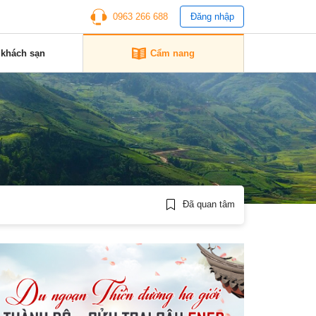
0963 266 688
Đăng nhập
 khách sạn
Cẩm nang
Đã quan tâm