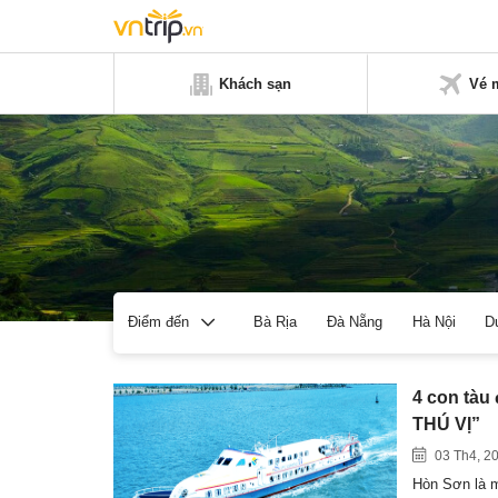
Khách sạn
Vé 
Bà Rịa
Đà Nẵng
Hà Nội
D
Điểm đến
4 con tàu
THÚ VỊ”
03 Th4, 2
Hòn Sơn là m