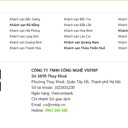
Khách sạn Bắc Giang
Khách sạn Bến Tre
Khách 
Khách sạn Đà Nẵng
Khách sạn Đắk Lắk
Khách 
Khách sạn Hải Phòng
Khách sạn Hòa Bình
Khách
Khách sạn Lạng Sơn
Khách sạn Lào Cai
Khách 
Khách sạn Quảng Bình
Khách sạn Quảng Nam
Khách 
Khách sạn Thanh Hóa
Khách sạn Thừa Thiên Huế
Khách 
CÔNG TY TNHH CÔNG NGHỆ VNTRIP
Số 10/55 Thụy Khuê
Phường Thuỵ Khuê, Quận Tây Hồ, Thành phố Hà Nội
Số tài khoản: 1023431230
Ngân hàng: Vietcombank
Chi nhánh Sở giao dịch
Email:
cs@vntrip.vn
Hotline:
0963 266 688