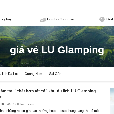
máy bay
Combo đồng giá
Deal
giá vé LU Glamping
u lịch Đà Lạt
Quảng Nam
Sài Gòn
ắm trại “chất hơn tất cả” khu du lịch LU Glamping
t
7.6K lượt xem
018
hán những resort giá cao, những hotel, hostel hạng sang thì có một