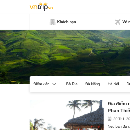
Khách sạn
Vé 
Bà Rịa
Đà Nẵng
Hà Nội
D
Điểm đến
Địa điểm c
Phan Thiế
30 Th1, 2
Nếu bạn đã c