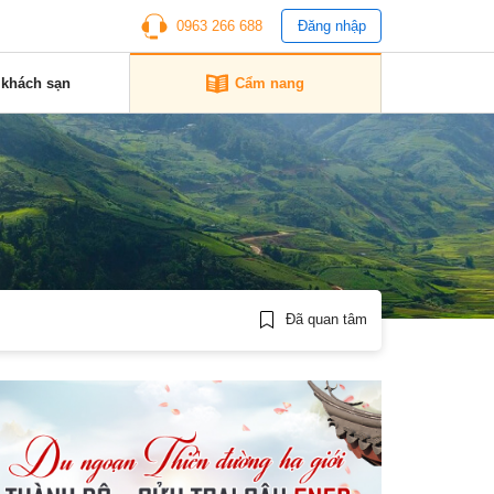
0963 266 688
Đăng nhập
 khách sạn
Cẩm nang
Đã quan tâm