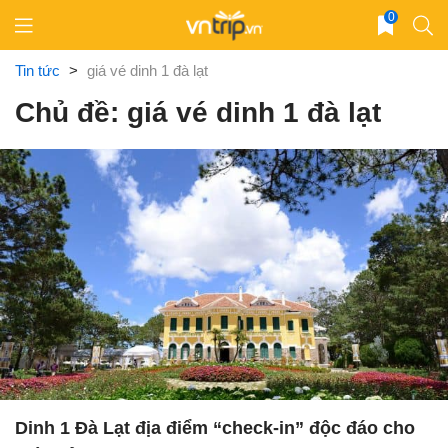
Skip
0
to
content
Tin tức
>
giá vé dinh 1 đà lạt
Chủ đề: giá vé dinh 1 đà lạt
Dinh 1 Đà Lạt địa điểm “check-in” độc đáo cho