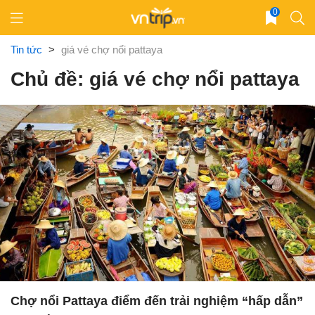
Skip
0
to
content
Tin tức
>
giá vé chợ nổi pattaya
Chủ đề: giá vé chợ nổi pattaya
Chợ nổi Pattaya điểm đến trải nghiệm “hấp dẫn”