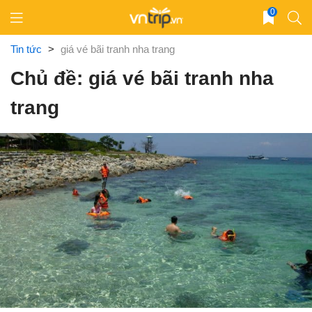
Skip
0
to
content
Tin tức
>
giá vé bãi tranh nha trang
Chủ đề: giá vé bãi tranh nha
trang