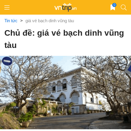
Skip
0
to
content
Tin tức
>
giá vé bạch dinh vũng tàu
Chủ đề: giá vé bạch dinh vũng
tàu