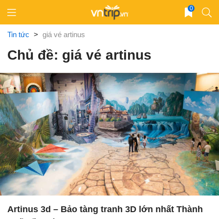
Skip
0
to
content
Tin tức
>
giá vé artinus
Chủ đề: giá vé artinus
Artinus 3d – Bảo tàng tranh 3D lớn nhất Thành