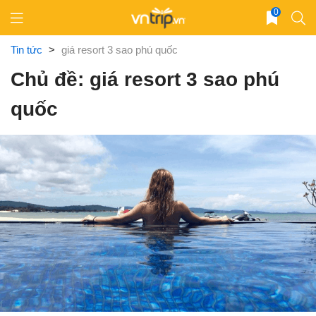
Skip
0
to
content
Tin tức
>
giá resort 3 sao phú quốc
Chủ đề: giá resort 3 sao phú
quốc