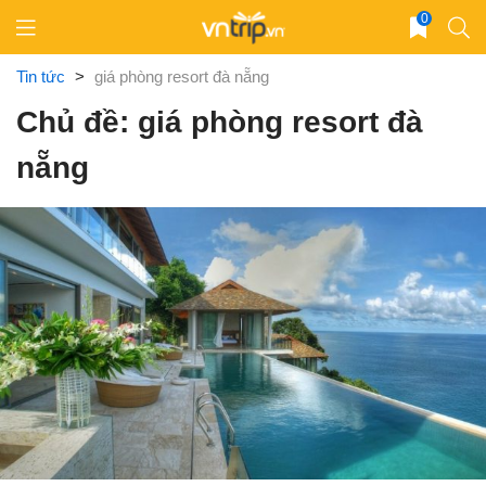
Skip
0
to
content
Tin tức
>
giá phòng resort đà nẵng
Chủ đề: giá phòng resort đà
nẵng