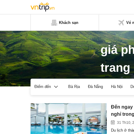
Khách sạn
Vé 
giá p
trang
Bà Rịa
Đà Nẵng
Hà Nội
D
Điểm đến
Đến ngay 
nghỉ tron
31 Th10, 
Du lịch ở th