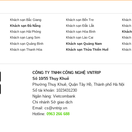
Khách sạn Bắc Giang
Khách sạn Bến Tre
Khách 
Khách sạn Đà Nẵng
Khách sạn Đắk Lắk
Khách 
Khách sạn Hải Phòng
Khách sạn Hòa Bình
Khách
Khách sạn Lạng Sơn
Khách sạn Lào Cai
Khách 
Khách sạn Quảng Bình
Khách sạn Quảng Nam
Khách 
Khách sạn Thanh Hóa
Khách sạn Thừa Thiên Huế
Khách 
CÔNG TY TNHH CÔNG NGHỆ VNTRIP
Số 10/55 Thụy Khuê
Phường Thuỵ Khuê, Quận Tây Hồ, Thành phố Hà Nội
Số tài khoản: 1023431230
Ngân hàng: Vietcombank
Chi nhánh Sở giao dịch
Email:
cs@vntrip.vn
Hotline:
0963 266 688