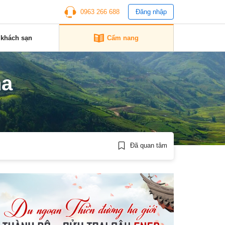
0963 266 688
Đăng nhập
 khách sạn
Cẩm nang
ha
Đã quan tâm