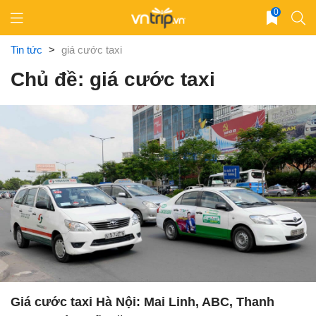
Skip
0
to
content
Tin tức
>
giá cước taxi
Chủ đề: giá cước taxi
Giá cước taxi Hà Nội: Mai Linh, ABC, Thanh