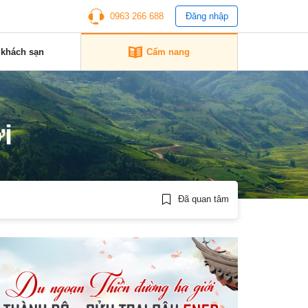
0963 266 688
Đăng nhập
 khách sạn
Cẩm nang
i
Đã quan tâm