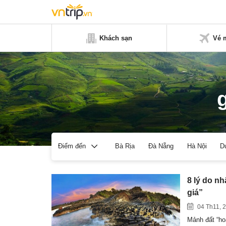
Khách sạn
Vé 
Bà Rịa
Đà Nẵng
Hà Nội
D
Điểm đến
8 lý do n
giá”
04 Th11, 
Mảnh đất “ho