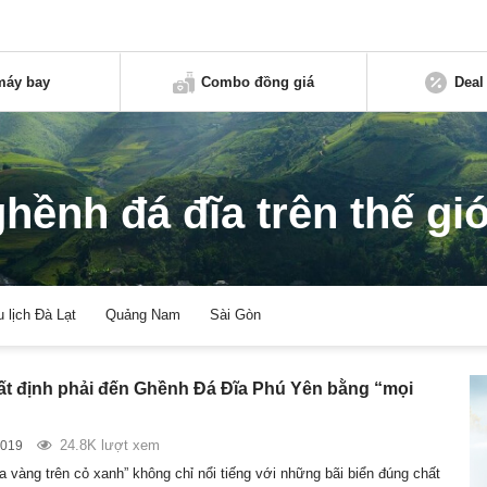
máy bay
Combo đồng giá
Deal
ghềnh đá đĩa trên thế giớ
u lịch Đà Lạt
Quảng Nam
Sài Gòn
hất định phải đến Ghềnh Đá Đĩa Phú Yên bằng “mọi
24.8K lượt xem
2019
a vàng trên cỏ xanh” không chỉ nổi tiếng với những bãi biển đúng chất