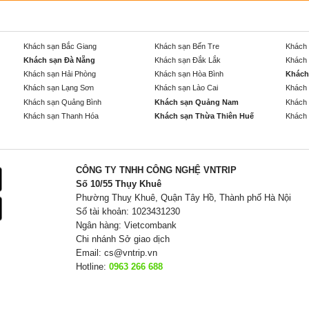
Khách sạn Bắc Giang
Khách sạn Bến Tre
Khách 
Khách sạn Đà Nẵng
Khách sạn Đắk Lắk
Khách 
Khách sạn Hải Phòng
Khách sạn Hòa Bình
Khách
Khách sạn Lạng Sơn
Khách sạn Lào Cai
Khách 
Khách sạn Quảng Bình
Khách sạn Quảng Nam
Khách 
Khách sạn Thanh Hóa
Khách sạn Thừa Thiên Huế
Khách 
CÔNG TY TNHH CÔNG NGHỆ VNTRIP
Số 10/55 Thụy Khuê
Phường Thuỵ Khuê, Quận Tây Hồ, Thành phố Hà Nội
Số tài khoản: 1023431230
Ngân hàng: Vietcombank
Chi nhánh Sở giao dịch
Email:
cs@vntrip.vn
Hotline:
0963 266 688