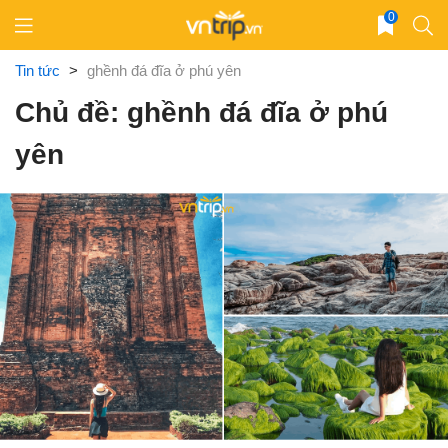
Skip
0
to
content
Tin tức
>
ghềnh đá đĩa ở phú yên
Chủ đề: ghềnh đá đĩa ở phú
yên