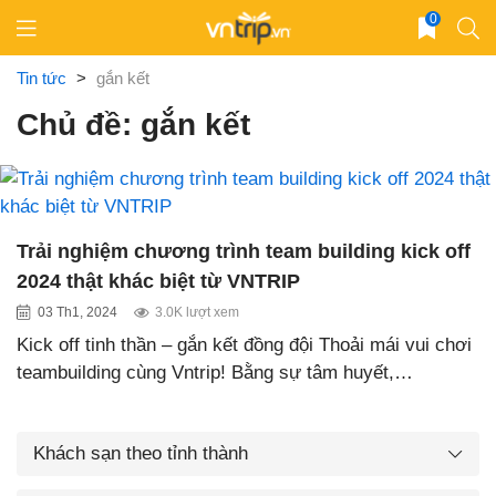
Skip
0
to
content
Tin tức
>
gắn kết
Chủ đề: gắn kết
Trải nghiệm chương trình team building kick off
2024 thật khác biệt từ VNTRIP
03 Th1, 2024
3.0K lượt xem
Kick off tinh thần – gắn kết đồng đội Thoải mái vui chơi
teambuilding cùng Vntrip! Bằng sự tâm huyết,…
Khách sạn theo tỉnh thành