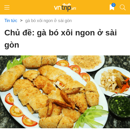
Skip
0
to
content
Tin tức
>
gà bó xôi ngon ở sài gòn
Chủ đề: gà bó xôi ngon ở sài
gòn